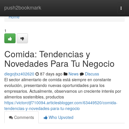
Home
push2bookmark
Togg
navi
Home
1
Comida: Tendencias y
Novedades Para Tu Negocio
diegojtxz402620
87 days ago
News
Discuss
El sector alimentario de comida está siempre en constante
evolución, presentando nuevas oportunidades para los
empresarios. Actualmente, observamos un creciente interés por
alimentos sostenibles, productos
https://victorctjf710094.articlesblogger.com/63449520/comida-
tendencias-y-novedades-para-tu-negocio
Comments
Who Upvoted