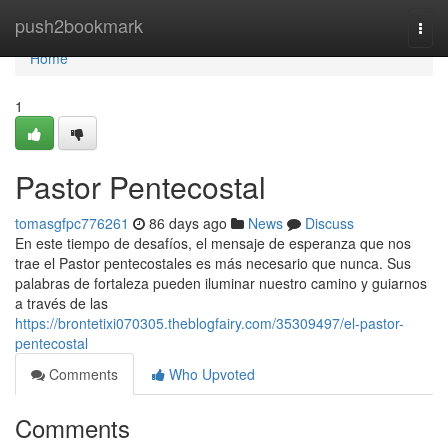
Home
push2bookmark
Togg
navi
Home
1
Pastor Pentecostal
tomasgfpc776261
86 days ago
News
Discuss
En este tiempo de desafíos, el mensaje de esperanza que nos
trae el Pastor pentecostales es más necesario que nunca. Sus
palabras de fortaleza pueden iluminar nuestro camino y guiarnos
a través de las
https://brontetixi070305.theblogfairy.com/35309497/el-pastor-
pentecostal
Comments
Who Upvoted
Comments