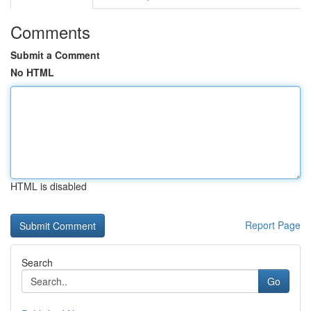
Comments
Submit a Comment
No HTML
HTML is disabled
Report Page
Search
Go