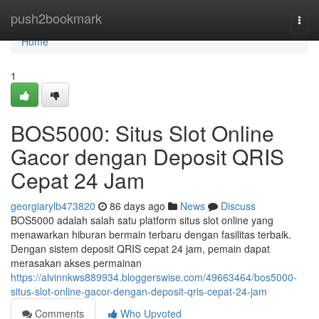
Home
push2bookmark
Togg
navi
Home
1
BOS5000: Situs Slot Online
Gacor dengan Deposit QRIS
Cepat 24 Jam
georgiarylb473820
86 days ago
News
Discuss
BOS5000 adalah salah satu platform situs slot online yang
menawarkan hiburan bermain terbaru dengan fasilitas terbaik.
Dengan sistem deposit QRIS cepat 24 jam, pemain dapat
merasakan akses permainan
https://alvinnkws889934.bloggerswise.com/49663464/bos5000-
situs-slot-online-gacor-dengan-deposit-qris-cepat-24-jam
Comments
Who Upvoted