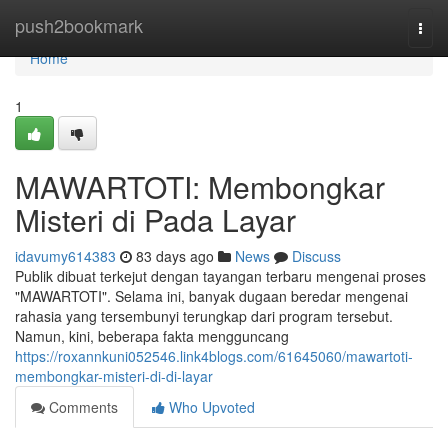
Home
push2bookmark
Togg
navi
Home
1
MAWARTOTI: Membongkar
Misteri di Pada Layar
idavumy614383
83 days ago
News
Discuss
Publik dibuat terkejut dengan tayangan terbaru mengenai proses
"MAWARTOTI". Selama ini, banyak dugaan beredar mengenai
rahasia yang tersembunyi terungkap dari program tersebut.
Namun, kini, beberapa fakta mengguncang
https://roxannkuni052546.link4blogs.com/61645060/mawartoti-
membongkar-misteri-di-di-layar
Comments
Who Upvoted