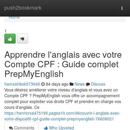
Home
push2bookmark
Togg
navi
Home
1
Apprendre l'anglais avec votre
Compte CPF : Guide complet
PrepMyEnglish
hamzahiksk573645
84 days ago
News
Discuss
Vous désirez améliorer votre niveau d'anglais et vous avez un
Compte CPF ? PrepMyEnglish vous offre un accompagnement
complet pour exploiter vos droits CPF et prendre en charge vos
cours d'anglais. Ce
https://henricrxa475195.pages10.com/découvrir-l-anglais-avec-
votre-dispositif-cpf-guide-complet-prepmyenglish-76609021
Comments
Who Upvoted