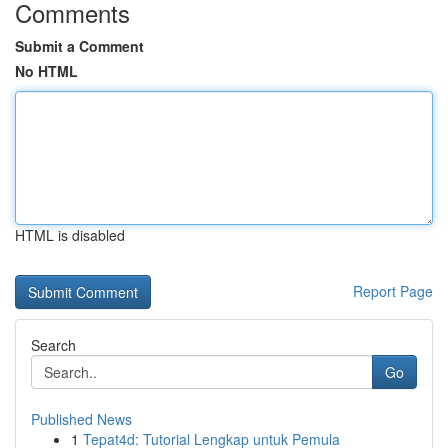
Comments
Submit a Comment
No HTML
HTML is disabled
Report Page
Search
Go
Published News
1
Tepat4d: Tutorial Lengkap untuk Pemula