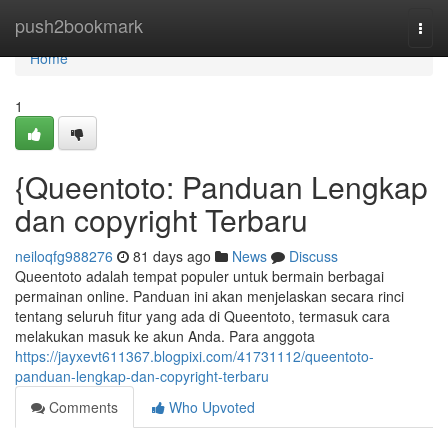
Home
push2bookmark
Togg
navi
Home
1
{Queentoto: Panduan Lengkap
dan copyright Terbaru
neiloqfg988276
81 days ago
News
Discuss
Queentoto adalah tempat populer untuk bermain berbagai
permainan online. Panduan ini akan menjelaskan secara rinci
tentang seluruh fitur yang ada di Queentoto, termasuk cara
melakukan masuk ke akun Anda. Para anggota
https://jayxevt611367.blogpixi.com/41731112/queentoto-
panduan-lengkap-dan-copyright-terbaru
Comments
Who Upvoted