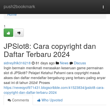
Home
push2bookmark
Togg
navi
Home
1
JPSlot8: Cara copyright dan
Daftar Terbaru 2024
sidneylhlk316218
81 days ago
News
Discuss
Ingin bermain menikmati merasakan keseruan game permainan
slot di JPSlot8? Pelajari Ketahui Pahami cara copyright masuk
akses dan daftar mendaftar bergabung yang terbaru paling anyar
saat ini di tahun 2024! Proses
https://neveqyof971431.blogscribble.com/41523834/jpslot8-cara-
copyright-dan-daftar-terbaru-2024
Comments
Who Upvoted