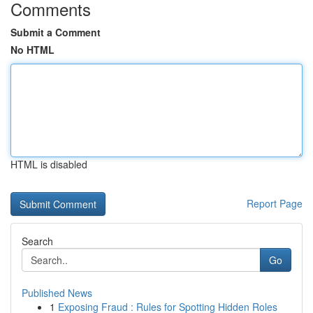
Comments
Submit a Comment
No HTML
HTML is disabled
Report Page
Search
Go
Published News
1
Exposing Fraud : Rules for Spotting Hidden Roles