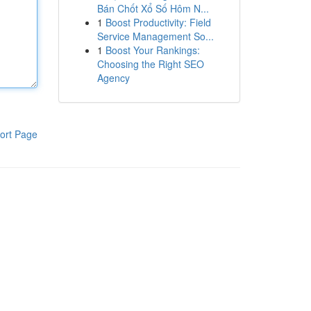
Bán Chốt Xổ Số Hôm N...
1
Boost Productivity: Field
Service Management So...
1
Boost Your Rankings:
Choosing the Right SEO
Agency
ort Page