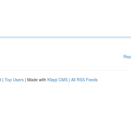
Rep
d
|
Top Users
| Made with
Kliqqi CMS
|
All RSS Feeds