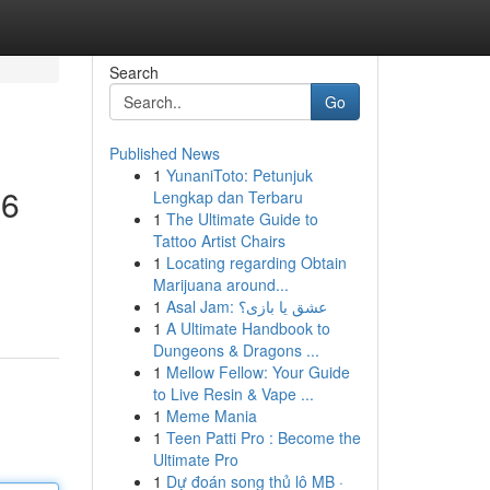
Search
Go
Published News
1
YunaniToto: Petunjuk
26
Lengkap dan Terbaru
1
The Ultimate Guide to
Tattoo Artist Chairs
1
Locating regarding Obtain
Marijuana around...
1
Asal Jam: عشق یا بازی؟
1
A Ultimate Handbook to
Dungeons & Dragons ...
1
Mellow Fellow: Your Guide
to Live Resin & Vape ...
1
Meme Mania
1
Teen Patti Pro : Become the
Ultimate Pro
1
Dự đoán song thủ lô MB ·