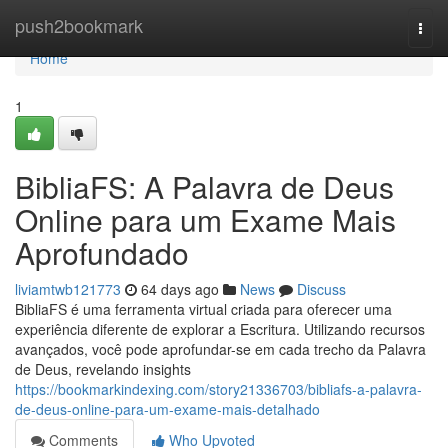
Home
push2bookmark
Togg
navi
Home
1
BibliaFS: A Palavra de Deus
Online para um Exame Mais
Aprofundado
liviamtwb121773
64 days ago
News
Discuss
BibliaFS é uma ferramenta virtual criada para oferecer uma
experiência diferente de explorar a Escritura. Utilizando recursos
avançados, você pode aprofundar-se em cada trecho da Palavra
de Deus, revelando insights
https://bookmarkindexing.com/story21336703/bibliafs-a-palavra-
de-deus-online-para-um-exame-mais-detalhado
Comments
Who Upvoted