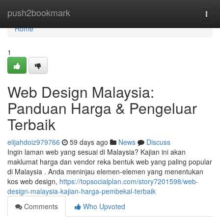
Home
push2bookmark
Togg
navi
Home
1
Web Design Malaysia:
Panduan Harga & Pengeluar
Terbaik
elijahdoiz979766
59 days ago
News
Discuss
Ingin laman web yang sesuai di Malaysia? Kajian ini akan
maklumat harga dan vendor reka bentuk web yang paling popular
di Malaysia . Anda meninjau elemen-elemen yang menentukan
kos web design,
https://topsocialplan.com/story7201598/web-
design-malaysia-kajian-harga-pembekal-terbaik
Comments
Who Upvoted