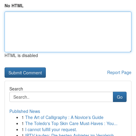
No HTML
HTML is disabled
Report Page
Search
Go
Published News
1
The Art of Calligraphy : A Novice's Guide
1
The Toledo's Top Skin Care Must-Haves : You...
1
I cannot fulfill your request.
1
IPTV kaufen: Die besten Anbieter im Vergleich