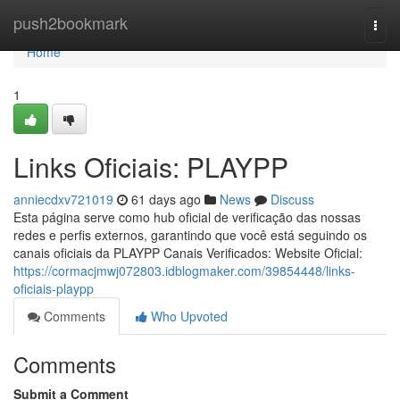
Home
push2bookmark
Togg
navi
Home
1
Links Oficiais: PLAYPP
anniecdxv721019
61 days ago
News
Discuss
Esta página serve como hub oficial de verificação das nossas
redes e perfis externos, garantindo que você está seguindo os
canais oficiais da PLAYPP Canais Verificados: Website Oficial:
https://cormacjmwj072803.idblogmaker.com/39854448/links-
oficiais-playpp
Comments
Who Upvoted
Comments
Submit a Comment