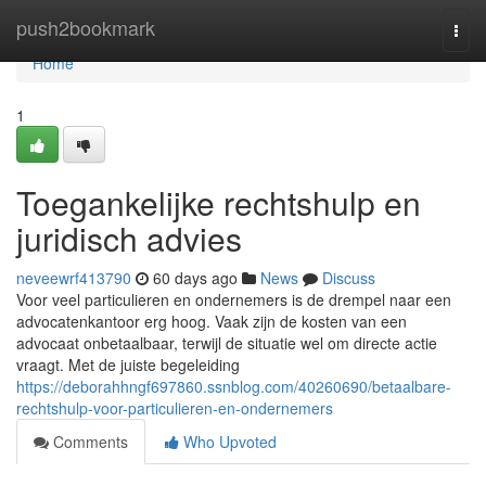
Home
push2bookmark
Togg
navi
Home
1
Toegankelijke rechtshulp en
juridisch advies
neveewrf413790
60 days ago
News
Discuss
Voor veel particulieren en ondernemers is de drempel naar een
advocatenkantoor erg hoog. Vaak zijn de kosten van een
advocaat onbetaalbaar, terwijl de situatie wel om directe actie
vraagt. Met de juiste begeleiding
https://deborahhngf697860.ssnblog.com/40260690/betaalbare-
rechtshulp-voor-particulieren-en-ondernemers
Comments
Who Upvoted