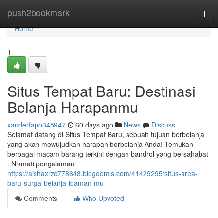
Home
push2bookmark
Togg
navi
Home
1
Situs Tempat Baru: Destinasi
Belanja Harapanmu
xanderfapo345947
60 days ago
News
Discuss
Selamat datang di Situs Tempat Baru, sebuah tujuan berbelanja
yang akan mewujudkan harapan berbelanja Anda! Temukan
berbagai macam barang terkini dengan bandrol yang bersahabat
. Nikmati pengalaman
https://aishaxrzc778648.blogdemls.com/41429295/situs-area-
baru-surga-belanja-idaman-mu
Comments
Who Upvoted