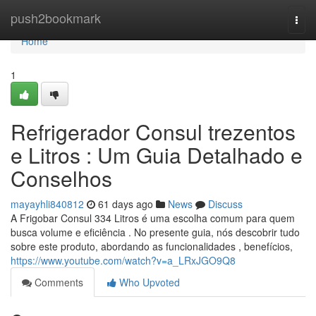
Home
push2bookmark
Togg
navi
Home
1
Refrigerador Consul trezentos
e Litros : Um Guia Detalhado e
Conselhos
mayayhli840812
61 days ago
News
Discuss
A Frigobar Consul 334 Litros é uma escolha comum para quem
busca volume e eficiência . No presente guia, nós descobrir tudo
sobre este produto, abordando as funcionalidades , benefícios,
https://www.youtube.com/watch?v=a_LRxJGO9Q8
Comments
Who Upvoted