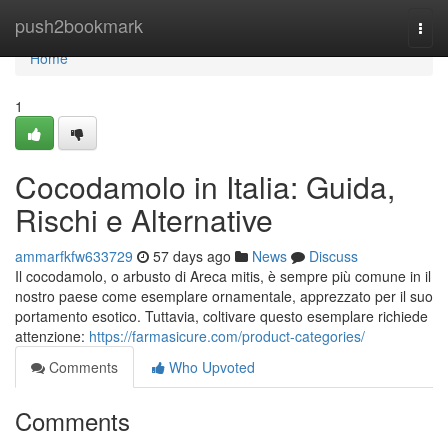
Home
push2bookmark
Togg
navi
Home
1
Cocodamolo in Italia: Guida,
Rischi e Alternative
ammarfkfw633729
57 days ago
News
Discuss
Il cocodamolo, o arbusto di Areca mitis, è sempre più comune in il
nostro paese come esemplare ornamentale, apprezzato per il suo
portamento esotico. Tuttavia, coltivare questo esemplare richiede
attenzione:
https://farmasicure.com/product-categories/
Comments
Who Upvoted
Comments