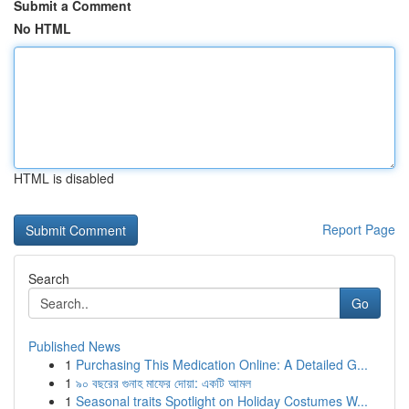
Submit a Comment
No HTML
HTML is disabled
Report Page
Search
Go
Published News
1
Purchasing This Medication Online: A Detailed G...
1
৯০ বছরের গুনাহ মাফের দোয়া: একটি আমল
1
Seasonal traits Spotlight on Holiday Costumes W...