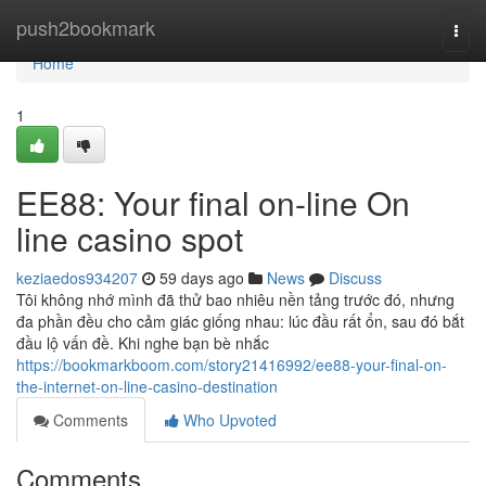
Home
push2bookmark
Togg
navi
Home
1
EE88: Your final on-line On
line casino spot
keziaedos934207
59 days ago
News
Discuss
Tôi không nhớ mình đã thử bao nhiêu nền tảng trước đó, nhưng
đa phần đều cho cảm giác giống nhau: lúc đầu rất ổn, sau đó bắt
đầu lộ vấn đề. Khi nghe bạn bè nhắc
https://bookmarkboom.com/story21416992/ee88-your-final-on-
the-internet-on-line-casino-destination
Comments
Who Upvoted
Comments