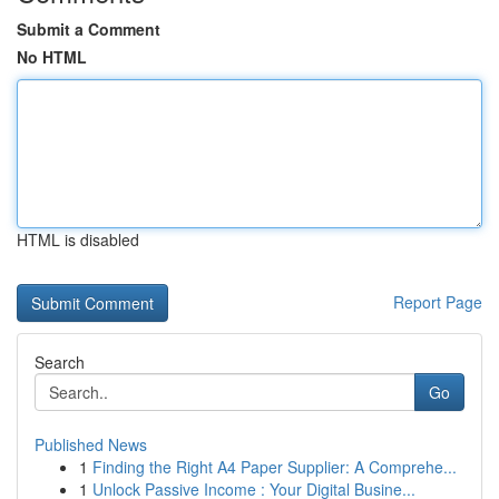
Submit a Comment
No HTML
HTML is disabled
Report Page
Search
Go
Published News
1
Finding the Right A4 Paper Supplier: A Comprehe...
1
Unlock Passive Income : Your Digital Busine...