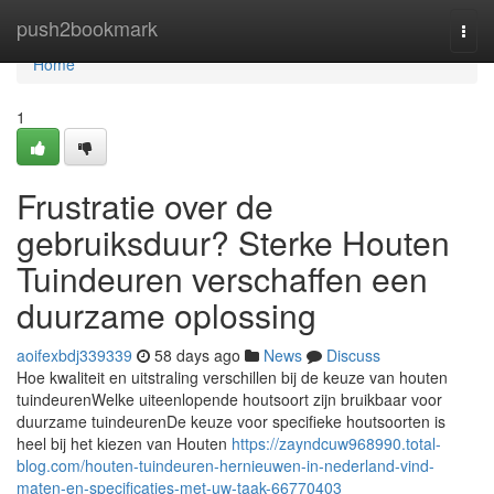
Home
push2bookmark
Togg
navi
Home
1
Frustratie over de
gebruiksduur? Sterke Houten
Tuindeuren verschaffen een
duurzame oplossing
aoifexbdj339339
58 days ago
News
Discuss
Hoe kwaliteit en uitstraling verschillen bij de keuze van houten
tuindeurenWelke uiteenlopende houtsoort zijn bruikbaar voor
duurzame tuindeurenDe keuze voor specifieke houtsoorten is
heel bij het kiezen van Houten
https://zayndcuw968990.total-
blog.com/houten-tuindeuren-hernieuwen-in-nederland-vind-
maten-en-specificaties-met-uw-taak-66770403