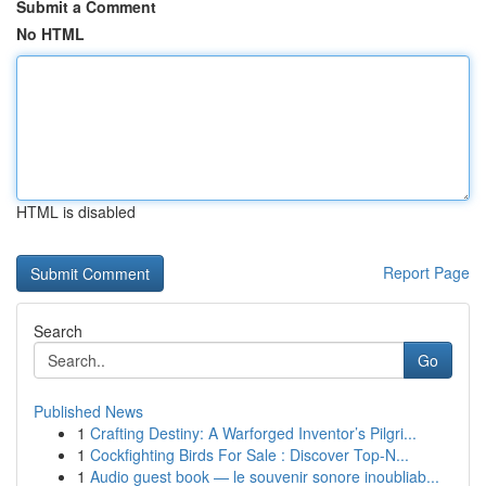
Submit a Comment
No HTML
HTML is disabled
Report Page
Search
Go
Published News
1
Crafting Destiny: A Warforged Inventor’s Pilgri...
1
Cockfighting Birds For Sale : Discover Top-N...
1
Audio guest book — le souvenir sonore inoubliab...