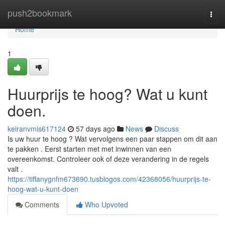
Home
push2bookmark
Togg
navi
Home
1
Huurprijs te hoog? Wat u kunt
doen.
keiranvmis617124
57 days ago
News
Discuss
Is uw huur te hoog ? Wat vervolgens een paar stappen om dit aan
te pakken . Eerst starten met met inwinnen van een
overeenkomst. Controleer ook of deze verandering in de regels
valt .
https://tiffanygnfm673690.tusblogos.com/42368056/huurprijs-te-
hoog-wat-u-kunt-doen
Comments
Who Upvoted