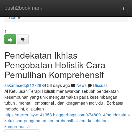
Home
push2bookmark
Togg
navi
Home
1
Pendekatan Ikhlas
Pengobatan Holistik Cara
Pemulihan Komprehensif
zakariasedq912726
56 days ago
News
Discuss
Al Ketulusan Terapi Holistik menawarkan sebuah pendekatan
kesembuhan yang unik mengutamakan pada keseimbangan
tubuh , mental , emosional , dan keagamaan individu . Berbasis
metode ini, dilakukan
https://darrenfsyw141358.bloggerbags.com/47486014/pendekatan-
ketulusan-pengobatan-komprehensif-sistem-kesehatan-
komprehensif