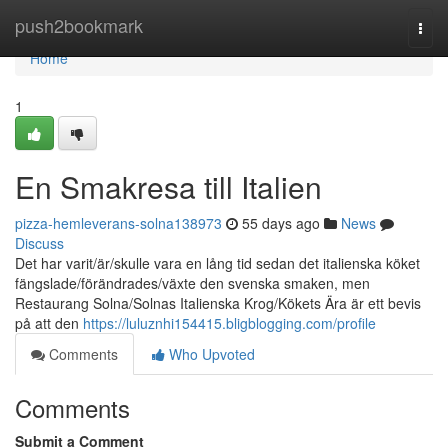
Home
push2bookmark
Togg
navi
Home
1
En Smakresa till Italien
pizza-hemleverans-solna138973
55 days ago
News
Discuss
Det har varit/är/skulle vara en lång tid sedan det italienska köket
fängslade/förändrades/växte den svenska smaken, men
Restaurang Solna/Solnas Italienska Krog/Kökets Ära är ett bevis
på att den
https://luluznhi154415.bligblogging.com/profile
Comments
Who Upvoted
Comments
Submit a Comment