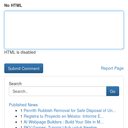
No HTML
HTML is disabled
Report Page
Search
Go
Published News
1
Penrith Rubbish Removal for Safe Disposal of Un...
1
Registra tu Proyecto en México: Informe E...
1
AI Webpage Builders : Build Your Site in M...
1
PKV Games: Tutorial Utuh untuk Newbie