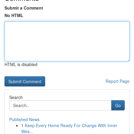
Submit a Comment
No HTML
HTML is disabled
Report Page
Search
Go
Published News
1
Keep Every Home Ready For Change With Inner
Wes...