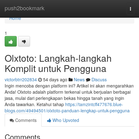
Home
push2bookmark
Togg
navi
Home
1
Olxtoto: Langkah-langkah
Komplit untuk Pengguna
victorbtrr202834
54 days ago
News
Discuss
Ingin mencoba dengan platform ini? Artikel ini akan mengarahkan
Anda! Olxtoto adalah platform terkenal untuk berjualan berbagai
jasa, mulai dari perlengkapan bekas hingga tanah yang ingin
Anda tawarkan. Ketahui tahap
https://tamzintcff477676.blue-
blogs.com/49494501/olxtoto-panduan-lengkap-untuk-pengguna
Comments
Who Upvoted
Comments