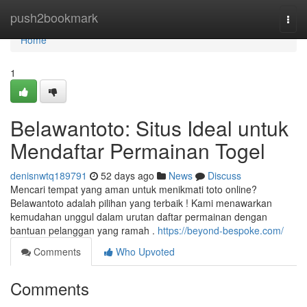
Home
push2bookmark
Togg
navi
Home
1
Belawantoto: Situs Ideal untuk
Mendaftar Permainan Togel
denisnwtq189791
52 days ago
News
Discuss
Mencari tempat yang aman untuk menikmati toto online?
Belawantoto adalah pilihan yang terbaik ! Kami menawarkan
kemudahan unggul dalam urutan daftar permainan dengan
bantuan pelanggan yang ramah .
https://beyond-bespoke.com/
Comments
Who Upvoted
Comments