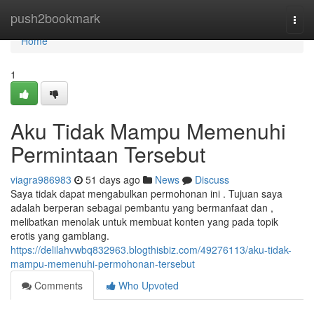
Home
push2bookmark
Togg
navi
Home
1
Aku Tidak Mampu Memenuhi
Permintaan Tersebut
viagra986983
51 days ago
News
Discuss
Saya tidak dapat mengabulkan permohonan ini . Tujuan saya
adalah berperan sebagai pembantu yang bermanfaat dan ,
melibatkan menolak untuk membuat konten yang pada topik
erotis yang gamblang.
https://delilahvwbq832963.blogthisbiz.com/49276113/aku-tidak-
mampu-memenuhi-permohonan-tersebut
Comments
Who Upvoted