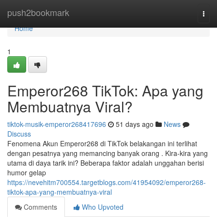
Home
push2bookmark
Togg
navi
Home
1
Emperor268 TikTok: Apa yang
Membuatnya Viral?
tiktok-musik-emperor268417696
51 days ago
News
Discuss
Fenomena Akun Emperor268 di TikTok belakangan ini terlihat
dengan pesatnya yang memancing banyak orang . Kira-kira yang
utama di daya tarik ini? Beberapa faktor adalah unggahan berisi
humor gelap
https://nevehitm700554.targetblogs.com/41954092/emperor268-
tiktok-apa-yang-membuatnya-viral
Comments
Who Upvoted