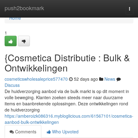
Home
push2bookmark
Togg
navi
Home
1
{Cosmetica Distributie : Bulk &
Ontwikkelingen
cosmeticswholesaleprice577470
52 days ago
News
Discuss
De huidverzorging aanbod via de bulk markt is op dit moment in
volle beweging. Klanten zoeken steeds meer naar duurzame
items en baanbrekende oplossingen. Deze ontwikkelingen rond
de huidverzorging
https://amberoizk086316.mybloglicious.com/61567101/cosmetica-
aanbod-bulk-ontwikkelingen
Comments
Who Upvoted