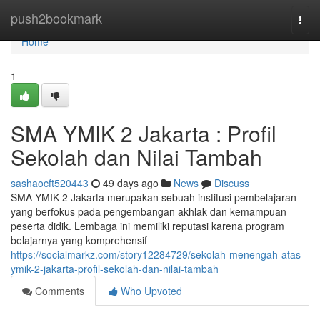
Home
push2bookmark
Togg
navi
Home
1
SMA YMIK 2 Jakarta : Profil
Sekolah dan Nilai Tambah
sashaocft520443
49 days ago
News
Discuss
SMA YMIK 2 Jakarta merupakan sebuah institusi pembelajaran
yang berfokus pada pengembangan akhlak dan kemampuan
peserta didik. Lembaga ini memiliki reputasi karena program
belajarnya yang komprehensif
https://socialmarkz.com/story12284729/sekolah-menengah-atas-
ymik-2-jakarta-profil-sekolah-dan-nilai-tambah
Comments
Who Upvoted