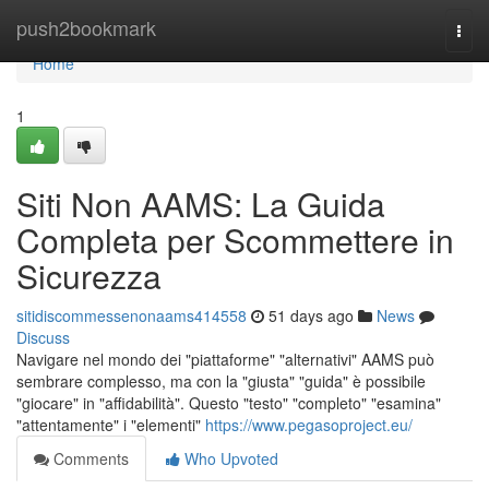
Home
push2bookmark
Togg
navi
Home
1
Siti Non AAMS: La Guida
Completa per Scommettere in
Sicurezza
sitidiscommessenonaams414558
51 days ago
News
Discuss
Navigare nel mondo dei "piattaforme" "alternativi" AAMS può
sembrare complesso, ma con la "giusta" "guida" è possibile
"giocare" in "affidabilità". Questo "testo" "completo" "esamina"
"attentamente" i "elementi"
https://www.pegasoproject.eu/
Comments
Who Upvoted