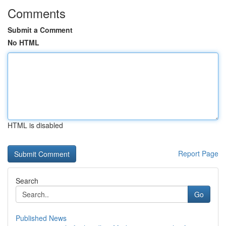
Comments
Submit a Comment
No HTML
HTML is disabled
Report Page
Search
Go
Published News