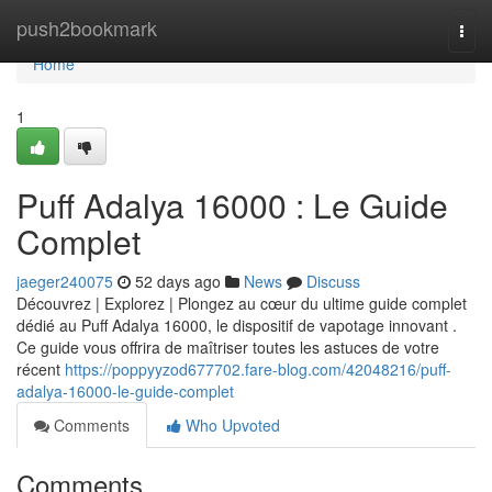
Home
push2bookmark
Togg
navi
Home
1
Puff Adalya 16000 : Le Guide
Complet
jaeger240075
52 days ago
News
Discuss
Découvrez | Explorez | Plongez au cœur du ultime guide complet
dédié au Puff Adalya 16000, le dispositif de vapotage innovant .
Ce guide vous offrira de maîtriser toutes les astuces de votre
récent
https://poppyyzod677702.fare-blog.com/42048216/puff-
adalya-16000-le-guide-complet
Comments
Who Upvoted
Comments